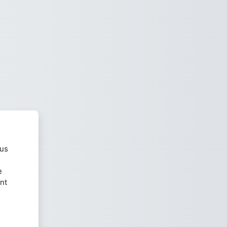
ous
e
nt