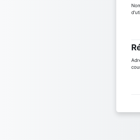
No
d'ut
Ré
Ré
Adr
cour