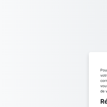
Passer au contenu principal
Pou
votr
cor
vou
de 
Ré
Ré