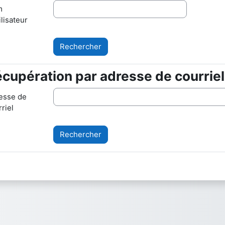
m
ilisateur
cupération par adresse de courriel
cupération par adresse de courriel
esse de
riel